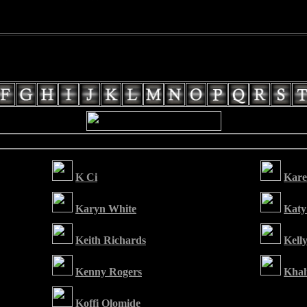
K Ci
Kar
Karyn White
Katy
Keith Richards
Kell
Kenny Rogers
Khal
Koffi Olomide