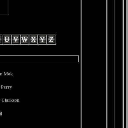
en Mok
 Perry
y Clarkson
il